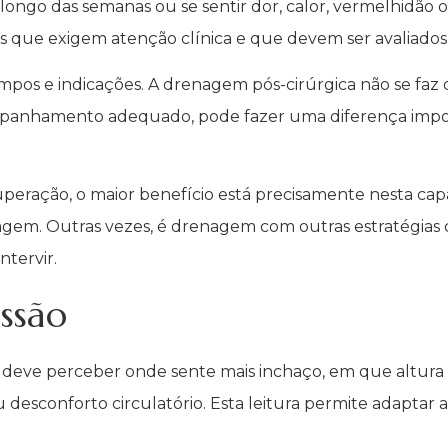
o longo das semanas ou se sentir dor, calor, vermelhidão
ais que exigem atenção clínica e que devem ser avaliado
empos e indicações. A drenagem pós-cirúrgica não se f
nhamento adequado, pode fazer uma diferença import
uperação, o maior benefício está precisamente nesta cap
agem. Outras vezes, é drenagem com outras estratégias
ntervir.
ssão
eve perceber onde sente mais inchaço, em que altura do 
 desconforto circulatório. Esta leitura permite adaptar 