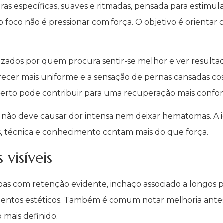
specíficas, suaves e ritmadas, pensada para estimular o
co não é pressionar com força. O objetivo é orientar o 
orizados por quem procura sentir-se melhor e ver resulta
arecer mais uniforme e a sensação de pernas cansadas c
erto pode contribuir para uma recuperação mais confort
ão deve causar dor intensa nem deixar hematomas. A id
os, técnica e conhecimento contam mais do que força.
visíveis
as com retenção evidente, inchaço associado a longos p
entos estéticos. Também é comum notar melhoria antes 
 mais definido.