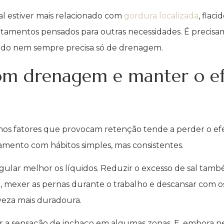
ral estiver mais relacionado com
gordura localizada
, flac
atamentos pensados para outras necessidades. É precisam
hado nem sempre precisa só de drenagem.
om drenagem e manter o ef
os fatores que provocam retenção tende a perder o efei
tamento com hábitos simples, mas consistentes.
ular melhor os líquidos. Reduzir o excesso de sal també
, mexer as pernas durante o trabalho e descansar com 
veza mais duradoura.
a sensação de inchaço em algumas zonas. E, embora ne