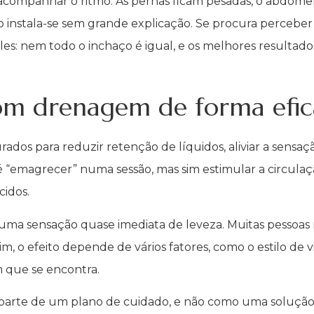
companhar o ritmo. As pernas ficam pesadas, o abdómen
o instala-se sem grande explicação. Se procura perceber
les: nem todo o inchaço é igual, e os melhores resulta
com drenagem de forma efic
dos para reduzir retenção de líquidos, aliviar a sensaç
é “emagrecer” numa sessão, mas sim estimular a circulaçã
cidos.
ma sensação quase imediata de leveza. Muitas pessoas
m, o efeito depende de vários fatores, como o estilo de vi
m que se encontra.
parte de um plano de cuidado, e não como uma solução 