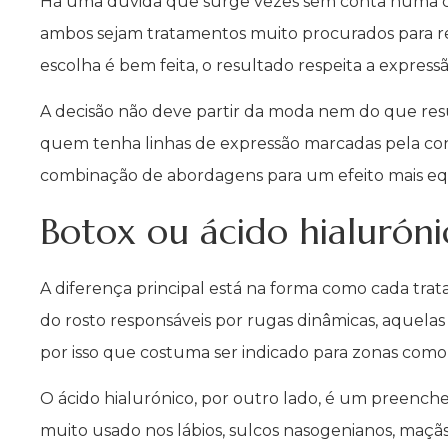
Há uma dúvida que surge vezes sem conta numa con
ambos sejam tratamentos muito procurados para r
escolha é bem feita, o resultado respeita a express
A decisão não deve partir da moda nem do que res
quem tenha linhas de expressão marcadas pela co
combinação de abordagens para um efeito mais equ
Botox ou ácido hialuróni
A diferença principal está na forma como cada tr
do rosto responsáveis por rugas dinâmicas, aquela
por isso que costuma ser indicado para zonas como a
O ácido hialurónico, por outro lado, é um preenche
muito usado nos lábios, sulcos nasogenianos, maçãs