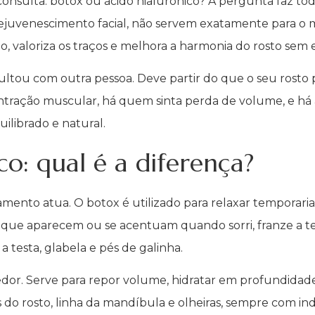
sulta: botox ou ácido hialurónico? A pergunta faz to
ejuvenescimento facial, não servem exatamente para o 
ão, valoriza os traços e melhora a harmonia do rosto sem 
ultou com outra pessoa. Deve partir do que o seu rosto
ntração muscular, há quem sinta perda de volume, e há
ilibrado e natural.
co: qual é a diferença?
atamento atua. O botox é utilizado para relaxar tempor
s que aparecem ou se acentuam quando sorri, franze a te
 testa, glabela e pés de galinha.
dor. Serve para repor volume, hidratar em profundidade 
 do rosto, linha da mandíbula e olheiras, sempre com i