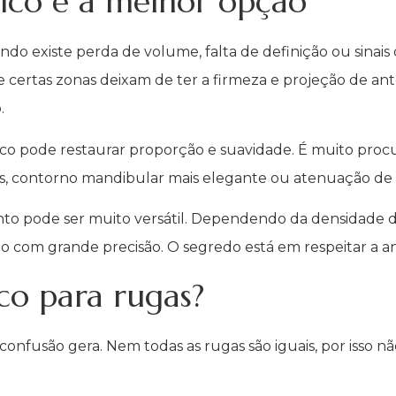
ico é a melhor opção
ando existe perda de volume, falta de definição ou sinai
 certas zonas deixam de ter a firmeza e projeção de an
.
ico pode restaurar proporção e suavidade. É muito proc
das, contorno mandibular mais elegante ou atenuação de
 pode ser muito versátil. Dependendo da densidade do 
o com grande precisão. O segredo está em respeitar a an
co para rugas?
confusão gera. Nem todas as rugas são iguais, por iss