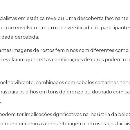
cialistas em estética revelou uma descoberta fascinante
udo, que envolveu um grupo diversificado de participant
vidade percebida.
pantes imagens de rostos femininos com diferentes comb
revelaram que certas combinações de cores podem realç
melho vibrante, combinados com cabelos castanhos, ten
as para os olhos em tons de bronze ou dourado com ca
.
dem ter implicações significativas na indústria da bel
preender como as cores interagem com os traços faciais